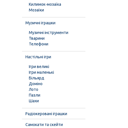
Килимок-мозаїка
Мозаїки
Музичні іграшки
Музичні інструменти
Тварини
Телефони
Настільні ігри
Ігри великі
Ігри маленькі
Більярд
Доміно
Лото
Пазли
Шахи
Радіокеровані іграшки
Самокати та скейти