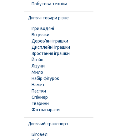
Побутова техніка
Дитячі товари різне
Ігри водяні
Вітрячки
Дерев'яні іграшки
Дисплейні іграшки
Зростання іграшки
Йо-йо
Лізуни
Мило
Набір фігурок
Намет
Пастки
Спіннер
Тварини
Фотоапарати
Дитячий транспорт
Біговел