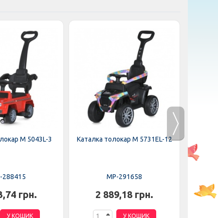
локар M 5043L-3
Каталка толокар M 5731EL-12
Біговел 
-288415
MP-291658
3,74 грн.
2 889,18 грн.
1
У КОШИК
У КОШИК