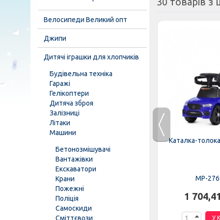
30 товарів з ц
Велосипеди Великий опт
Джипи
Дитячі іграшки для хлопчиків
Будівельна техніка
Гаражі
Гелікоптери
Дитяча зброя
Залізниці
Літаки
Машини
802EL-6
Каталка-толокар M 5854E-8
Каталка-толока
Бетонозмішувачі
Вантажівки
Екскаватори
MP-298138
MP-276
Крани
Пожежні
н.
941,54 грн.
1 704,4
Поліція
Самоскиди
Сміттєвози
К
У КОШИК
У 