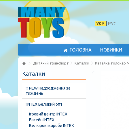
УКР
РУС
ГОЛОВНА
НОВИНКИ
Дитячий транспорт
Каталки
Каталка толокар M
Каталки
!!! NEW Надходження за
тиждень
!INTEX Великий опт
Ігровий центр INTEX
Басейн INTEX
Велюрові вироби INTEX