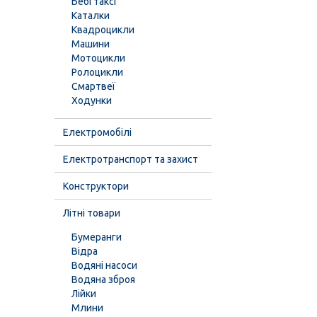
Бебі таксі
Каталки
Квадроцикли
Машини
Мотоцикли
Ролоцикли
Смартвеї
Ходунки
Електромобілі
Електротранспорт та захист
Конструктори
Літні товари
Бумеранги
Відра
Водяні насоси
Водяна зброя
Лійки
Млини