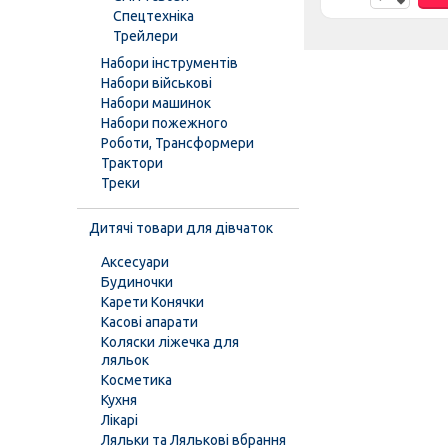
Спецтехніка
Трейлери
Набори інструментів
Набори військові
Набори машинок
Набори пожежного
Роботи, Трансформери
Трактори
Треки
Дитячі товари для дівчаток
Аксесуари
Будиночки
Карети Конячки
Касові апарати
Коляски ліжечка для
ляльок
Косметика
Кухня
Лікарі
Ляльки та Лялькові вбрання