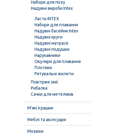
Набори для піску
Надувні вироби Intex
Ласти INTEX
Набори для плавання
Надувні басейни Intex
Надувні круги
Надувні матраси
Надувні подушки
Нарукавники
Окуляри для плавання
Плотики
Рятувальні жилети
Повітряні змії
Рибалка
Сачки для метеликів
М'які іграшки
Меблі та аксесуари
Мозаїки