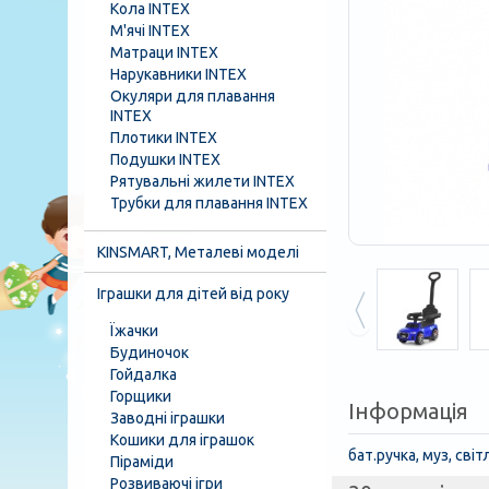
Кола INTEX
М'ячі INTEX
Матраци INTEX
Нарукавники INTEX
Окуляри для плавання
INTEX
Плотики INTEX
Подушки INTEX
Рятувальні жилети INTEX
Трубки для плавання INTEX
KINSMART, Металеві моделі
Іграшки для дітей від року
Їжачки
Будиночок
Гойдалка
Горщики
Інформація
Заводні іграшки
Кошики для іграшок
бат.ручка, муз, сві
Піраміди
Розвиваючі ігри