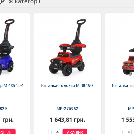
ієї ж категорії
р M 4854L-4
Каталка-толокар M 4845-3
Каталка то
829
MP-276952
MP
1 грн.
1 643,81 грн.
1 55
КОШИК
У КОШИК