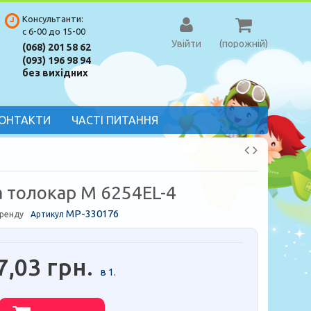
Консультанти:
с 6-00 до 15-00
Увійти
(порожній)
(068) 201 58 62
(093) 196 98 94
без вихідних
ОНТАКТИ
ЧАСТІ ПИТАННЯ
а толокар M 6254EL-4
MP-330176
бренду
Артикул
7,03 грн.
в 1.