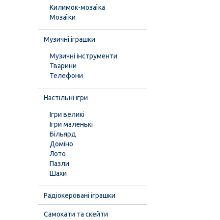
Килимок-мозаїка
Мозаїки
Музичні іграшки
Музичні інструменти
Тварини
Телефони
Настільні ігри
Ігри великі
Ігри маленькі
Більярд
Доміно
Лото
Пазли
Шахи
Радіокеровані іграшки
Самокати та скейти