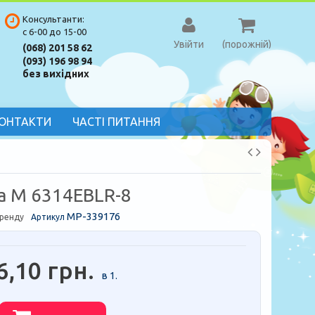
Консультанти:
с 6-00 до 15-00
Увійти
(порожній)
(068) 201 58 62
(093) 196 98 94
без вихідних
ОНТАКТИ
ЧАСТІ ПИТАННЯ
 M 6314EBLR-8
MP-339176
бренду
Артикул
6,10 грн.
в 1.