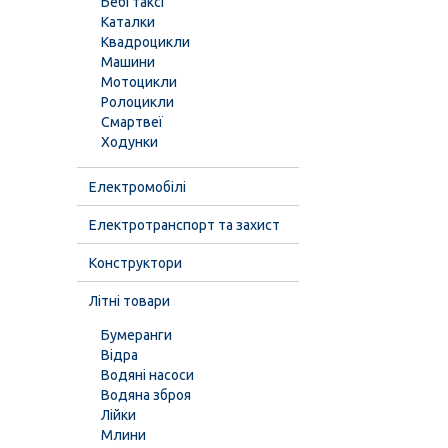
Бебі таксі
Каталки
Квадроцикли
Машини
Мотоцикли
Ролоцикли
Смартвеї
Ходунки
Електромобілі
Електротранспорт та захист
Конструктори
Літні товари
Бумеранги
Відра
Водяні насоси
Водяна зброя
Лійки
Млини