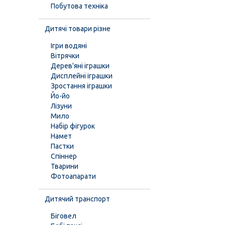
Побутова техніка
Дитячі товари різне
Ігри водяні
Вітрячки
Дерев'яні іграшки
Дисплейні іграшки
Зростання іграшки
Йо-йо
Лізуни
Мило
Набір фігурок
Намет
Пастки
Спіннер
Тварини
Фотоапарати
Дитячий транспорт
Біговел