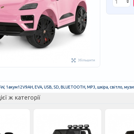
Збільшити
5W, 1акум12V9AH, EVA, USB, SD, BLUETOOTH, MP3, шкіра, світло, муз
ієї ж категорії