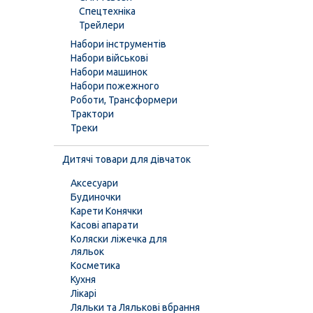
Спецтехніка
Трейлери
Набори інструментів
Набори військові
Набори машинок
Набори пожежного
Роботи, Трансформери
Трактори
Треки
Дитячі товари для дівчаток
Аксесуари
Будиночки
Карети Конячки
Касові апарати
Коляски ліжечка для
ляльок
Косметика
Кухня
Лікарі
Ляльки та Лялькові вбрання