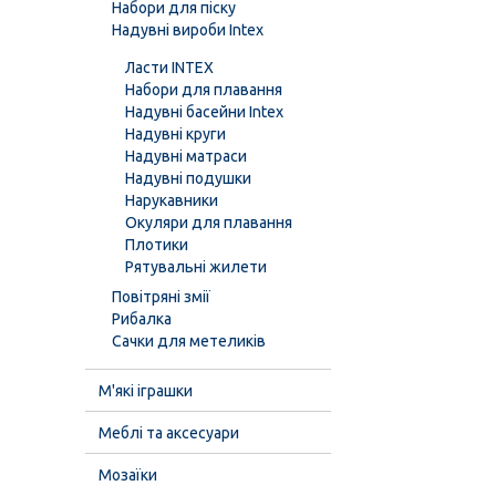
Набори для піску
Надувні вироби Intex
Ласти INTEX
Набори для плавання
Надувні басейни Intex
Надувні круги
Надувні матраси
Надувні подушки
Нарукавники
Окуляри для плавання
Плотики
Рятувальні жилети
Повітряні змії
Рибалка
Сачки для метеликів
М'які іграшки
Меблі та аксесуари
Мозаїки