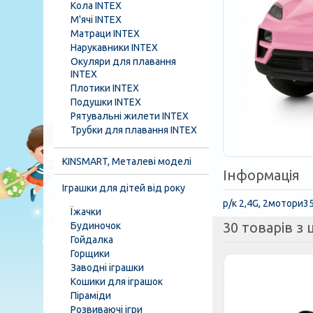
Кола INTEX
М'ячі INTEX
Матраци INTEX
Нарукавники INTEX
Окуляри для плавання
INTEX
Плотики INTEX
Подушки INTEX
Рятувальні жилети INTEX
Трубки для плавання INTEX
KINSMART, Металеві моделі
Інформація
Іграшки для дітей від року
р/к 2,4G, 2мотори3
Їжачки
30 товарів з ц
Будиночок
Гойдалка
Горщики
Заводні іграшки
Кошики для іграшок
Піраміди
Розвиваючі ігри