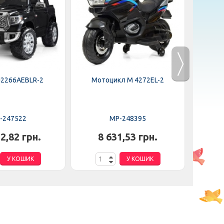
J2266AEBLR-2
Мотоцикл M 4272EL-2
Мот
-247522
MP-248395
2,82 грн.
8 631,53 грн.
6
У КОШИК
У КОШИК