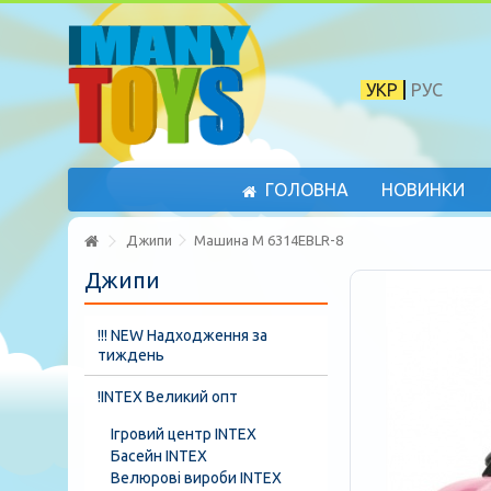
УКР
РУС
ГОЛОВНА
НОВИНКИ
Джипи
Машина M 6314EBLR-8
Джипи
!!! NEW Надходження за
тиждень
!INTEX Великий опт
Ігровий центр INTEX
Басейн INTEX
Велюрові вироби INTEX