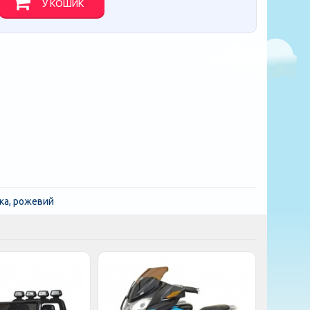
У КОШИК
ика, рожевий