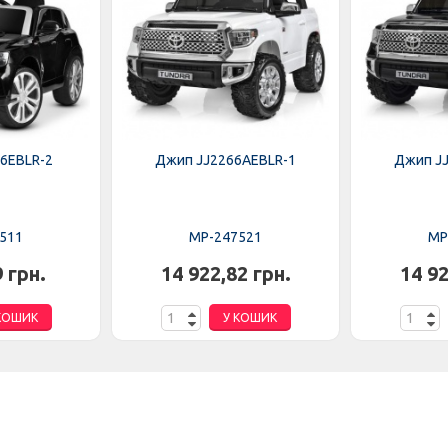
6EBLR-2
Джип JJ2266AEBLR-1
Джип J
511
MP-247521
MP
9 грн.
14 922,82 грн.
14 92
КОШИК
У КОШИК