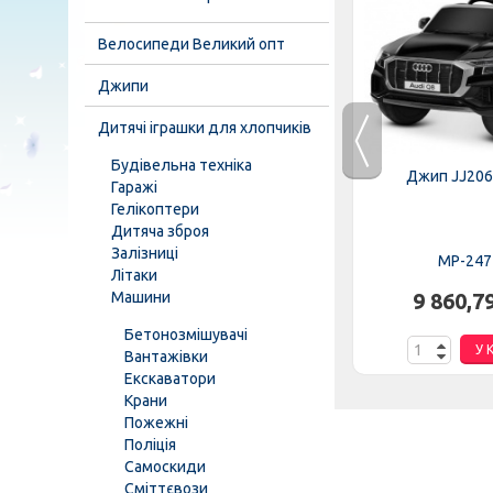
Велосипеди Великий опт
Джипи
Дитячі іграшки для хлопчиків
Будівельна техніка
EBLR-6
Трактор M 4419EBLR-3
Джип JJ206
Гаражі
Гелікоптери
Дитяча зброя
Залізниці
MP-276689
MP-247
Літаки
Машини
н.
8 446,37 грн.
9 860,7
Бетонозмішувачі
К
У КОШИК
У 
Вантажівки
Екскаватори
Крани
Пожежні
Поліція
Самоскиди
Сміттєвози