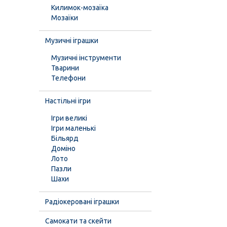
Килимок-мозаїка
Мозаїки
Музичні іграшки
Музичні інструменти
Тварини
Телефони
Настільні ігри
Ігри великі
Ігри маленькі
Більярд
Доміно
Лото
Пазли
Шахи
Радіокеровані іграшки
Самокати та скейти