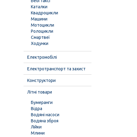
Бебі таксі
Каталки
Квадроцикли
Машини
Мотоцикли
Ролоцикли
Смартвеї
Ходунки
Електромобілі
Електротранспорт та захист
Конструктори
Літні товари
Бумеранги
Відра
Водяні насоси
Водяна зброя
Лійки
Млини