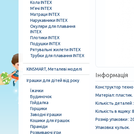
Кола INTEX
М'ячі INTEX
Матраци INTEX
Нарукавники INTEX
Окуляри для плавання
INTEX
Плотики INTEX
Подушки INTEX
Рятувальні жилети INTEX
Трубки для плавання INTEX
KINSMART, Металеві моделі
Інформація
Іграшки для дітей від року
Конструктор техно
Їжачки
Матеріал: пластик.
Будиночок
Гойдалка
Кількість деталей :
Горщики
Кількість в ящику: 
Заводні іграшки
Розмір упаковки : 2
Кошики для іграшок
Піраміди
Упаковка: кульок.
Розвиваючі ігри