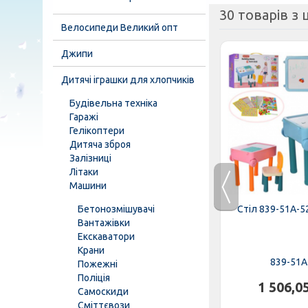
30 товарів з ц
Велосипеди Великий опт
Джипи
Дитячі іграшки для хлопчиків
Будівельна техніка
Гаражі
Гелікоптери
Дитяча зброя
Залізниці
Літаки
Машини
ті Лайф"
Кубики будівельні "Сіті Лайф"
Бетонозмішувачі
Стіл 839-51A-5
тка 1
103/103 малий, сітка 2
Вантажівки
Екскаватори
Крани
103-103
839-51A
Пожежні
Поліція
.
256,00 грн.
1 506,0
Самоскиди
Сміттєвози