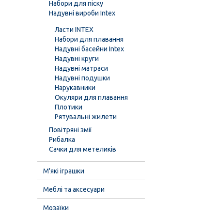
Набори для піску
Надувні вироби Intex
Ласти INTEX
Набори для плавання
Надувні басейни Intex
Надувні круги
Надувні матраси
Надувні подушки
Нарукавники
Окуляри для плавання
Плотики
Рятувальні жилети
Повітряні змії
Рибалка
Сачки для метеликів
М'які іграшки
Меблі та аксесуари
Мозаїки