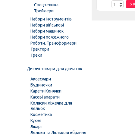
К
У КОШИК
У 
Спецтехніка
Трейлери
Набори інструментів
Набори військові
Набори машинок
Набори пожежного
Роботи, Трансформери
Трактори
Треки
Дитячі товари для дівчаток
Аксесуари
Будиночки
Карети Конячки
Касові апарати
Коляски ліжечка для
ляльок
Косметика
Кухня
Лікарі
Ляльки та Лялькові вбрання