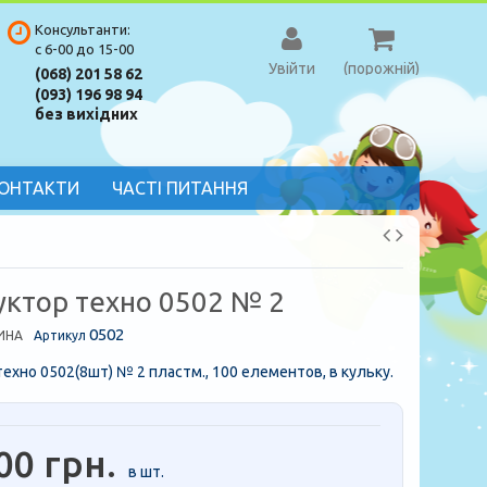
Консультанти:
с 6-00 до 15-00
Увійти
(порожній)
(068) 201 58 62
(093) 196 98 94
без вихідних
ОНТАКТИ
ЧАСТІ ПИТАННЯ
уктор техно 0502 № 2
0502
ИНА
Артикул
ехно 0502(8шт) № 2 пластм., 100 елементов, в кульку.
00 грн.
в шт.