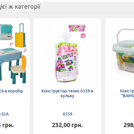
ієї ж категорії
2A в коробці
Конструктор техно 6559 в
Констр
кульку
"BAMS
-52A
6559
5 грн.
232,00 грн.
298