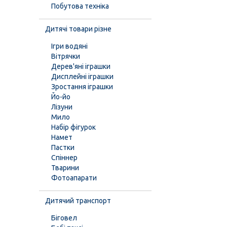
Побутова техніка
Дитячі товари різне
Ігри водяні
Вітрячки
Дерев'яні іграшки
Дисплейні іграшки
Зростання іграшки
Йо-йо
Лізуни
Мило
Набір фігурок
Намет
Пастки
Спіннер
Тварини
Фотоапарати
Дитячий транспорт
Біговел