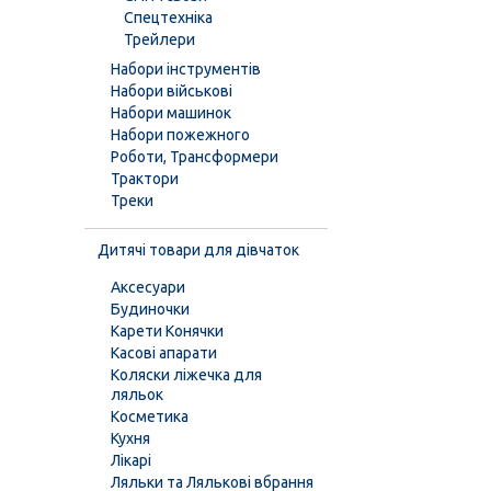
Спецтехніка
Трейлери
Набори інструментів
Набори військові
Набори машинок
Набори пожежного
Роботи, Трансформери
Трактори
Треки
Дитячі товари для дівчаток
Аксесуари
Будиночки
Карети Конячки
Касові апарати
Коляски ліжечка для
ляльок
Косметика
Кухня
Лікарі
Ляльки та Лялькові вбрання