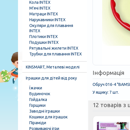
Кола INTEX
М'ячі INTEX
Матраци INTEX
Нарукавники INTEX
Окуляри для плавання
INTEX
Плотики INTEX
Подушки INTEX
Рятувальні жилети INTEX
Трубки для плавання INTEX
KINSMART, Металеві моделі
Інформація
Іграшки для дітей від року
Обруч 016-4 "BAMSIK
Їжачки
У ящику: 7 шт.
Будиночок
Гойдалка
12 товарів з ц
Горщики
Заводні іграшки
Кошики для іграшок
Піраміди
Розвиваючі ігри