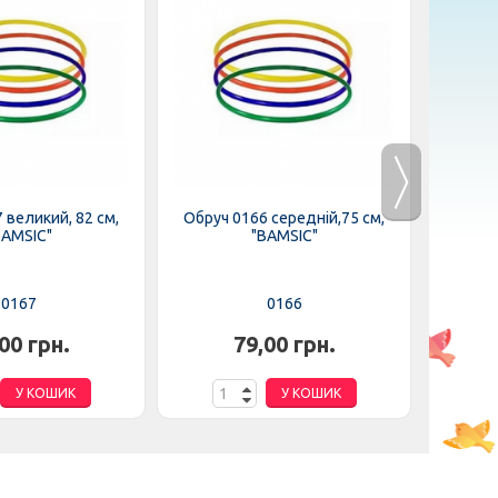
 великий, 82 см,
Обруч 0166 середній,75 см,
Обру
BAMSIC"
"BAMSIC"
0167
0166
00 грн.
79,00 грн.
У КОШИК
У КОШИК