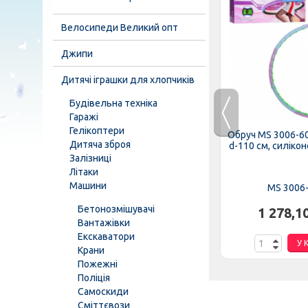
Велосипеди Великий опт
Джипи
Дитячі іграшки для хлопчиків
Будівельна техніка
Гаражі
Гелікоптери
ка" №2
Обруч 0171 "Веселка" №3
Обруч MS 3006-6
Дитяча зброя
AMSIK"
велика, 82 см, "BAMSIK"
d-110 см, силікон
Залізниці
Літаки
Машини
0171
MS 3006
Бетонозмішувачі
.
95,00 грн.
1 278,1
Вантажівки
Екскаватори
К
У КОШИК
У 
Крани
Пожежні
Поліція
Самоскиди
Сміттєвози