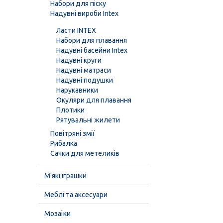
Набори для піску
Надувні вироби Intex
Ласти INTEX
Набори для плавання
Надувні басейни Intex
Надувні круги
Надувні матраси
Надувні подушки
Нарукавники
Окуляри для плавання
Плотики
Рятувальні жилети
Повітряні змії
Рибалка
Сачки для метеликів
М'які іграшки
Меблі та аксесуари
Мозаїки