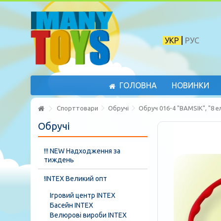
УКР
РУС
ГОЛОВНА
НОВИНКИ
Спорттовари
Обручі
Обруч 016-4 "BAMSIK", "8 е
Обручі
!!! NEW Надходження за
тиждень
!INTEX Великий опт
Ігровий центр INTEX
Басейн INTEX
Велюрові вироби INTEX