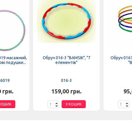
019 масажний,
Обруч 016-3 "BAMSIK", "7
Обруч 0167
ові подушки...
елементів"
"
-6019
016-3
0 грн.
159,00 грн.
95,
КОШИК
У КОШИК