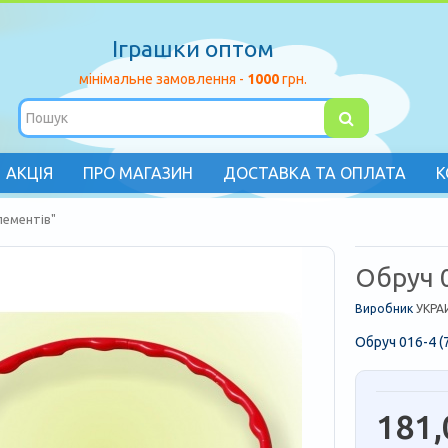
Іграшки оптом
мінімальне замовлення -
1000
грн.
АКЦІЯ
ПРО МАГАЗИН
ДОСТАВКА ТА ОПЛАТА
К
лементів"
Обруч 0
Виробник
УКРА
Обруч 016-4 (7
181,