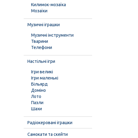
Килимок-мозаїка
Мозаїки
Музичні іграшки
Музичні інструменти
Тварини
Телефони
Настільні ігри
Ігри великі
Ігри маленькі
Більярд
Доміно
Лото
Пазли
Шахи
Радіокеровані іграшки
Самокати та скейти