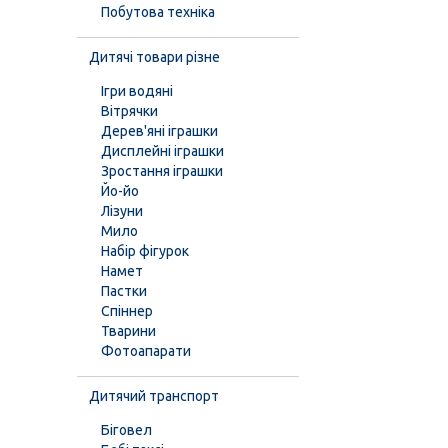
Побутова техніка
Дитячі товари різне
Ігри водяні
Вітрячки
Дерев'яні іграшки
Дисплейні іграшки
Зростання іграшки
Йо-йо
Лізуни
Мило
Набір фігурок
Намет
Пастки
Спіннер
Тварини
Фотоапарати
Дитячий транспорт
Біговел