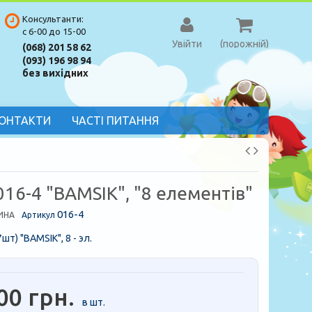
Консультанти:
с 6-00 до 15-00
Увійти
(порожній)
(068) 201 58 62
(093) 196 98 94
без вихідних
ОНТАКТИ
ЧАСТІ ПИТАННЯ
16-4 "BAMSIK", "8 елементів"
016-4
ИНА
Артикул
шт) "BAMSIK", 8 - эл.
00 грн.
в шт.