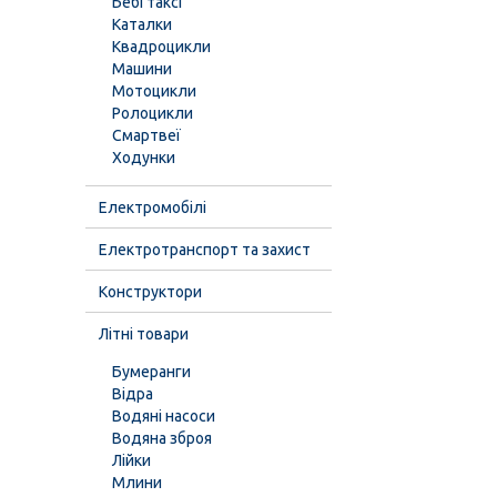
Бебі таксі
Каталки
Квадроцикли
Машини
Мотоцикли
Ролоцикли
Смартвеї
Ходунки
Електромобілі
Електротранспорт та захист
Конструктори
Літні товари
Бумеранги
Відра
Водяні насоси
Водяна зброя
Лійки
Млини