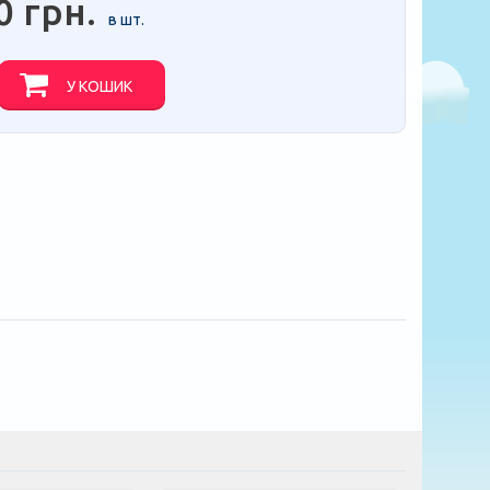
0 грн.
в шт.
У КОШИК