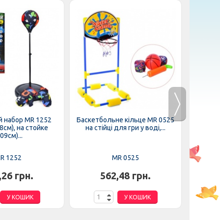
й набор MR 1252
Баскетбольне кільце MR 0525
Велоси
8см), на стойке
на стійці для гри у воді,...
(1шт) ал
09см)...
R 1252
MR 0525
,26 грн.
562,48 грн.
6
У КОШИК
У КОШИК