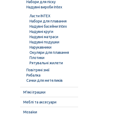
Набори для піску
Надувні вироби Intex
Ласти INTEX
Набори для плавання
Надувні басейни Intex
Надувні круги
Надувні матраси
Надувні подушки
Нарукавники
Окуляри для плавання
Плотики
Рятувальні жилети
Повітряні змії
Рибалка
Сачки для метеликів
М'які іграшки
Меблі та аксесуари
Мозаїки