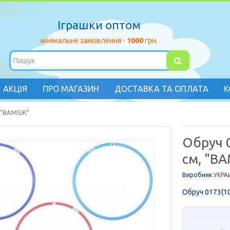
Іграшки оптом
мінімальне замовлення -
1000
грн.
АКЦІЯ
ПРО МАГАЗИН
ДОСТАВКА ТА ОПЛАТА
К
 "BAMSIK"
Обруч 
см, "BA
Виробник
УКРА
Обруч 0173(10