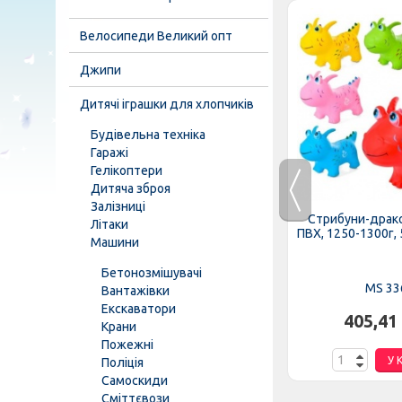
Велосипеди Великий опт
Джипи
Дитячі іграшки для хлопчиків
Будівельна техніка
Гаражі
Гелікоптери
Дитяча зброя
Залізниці
инка»,
Игла MS 1784 для мячей, 3 шт,
Стрибуни-драк
Літаки
набор (насадка, гибкий...
ПВХ, 1250-1300г, 5
Машини
Бетонозмішувачі
MS 1784
MS 33
Вантажівки
Екскаватори
.
22,30 грн.
405,41
Крани
Пожежні
К
У КОШИК
У 
Поліція
Самоскиди
Сміттєвози