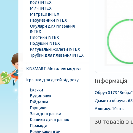
Кола INTEX
М'ячі INTEX
Матраци INTEX
Нарукавники INTEX
Окуляри для плавання
INTEX
Плотики INTEX
Подушки INTEX
Рятувальні жилети INTEX
Трубки для плавання INTEX
KINSMART, Металеві моделі
Інформація
Іграшки для дітей від року
Їжачки
Обруч 0173 "Зебра"
Будиночок
Діаметр обруча : 68
Гойдалка
Горщики
У ящику: 10 шт.
Заводні іграшки
Кошики для іграшок
30 товарів з ц
Піраміди
Розвиваючі ігри