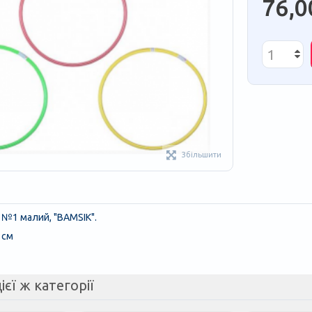
76,0
Збільшити
 №1 малий, "BAMSIK".
 см
ієї ж категорії