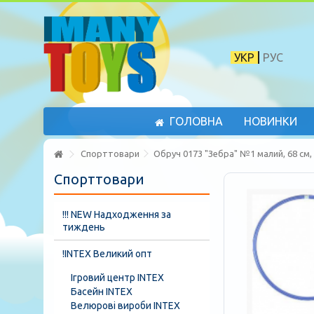
УКР
РУС
ГОЛОВНА
НОВИНКИ
Спорттовари
Обруч 0173 "Зебра" №1 малий, 68 см,
Спорттовари
!!! NEW Надходження за
тиждень
!INTEX Великий опт
Ігровий центр INTEX
Басейн INTEX
Велюрові вироби INTEX