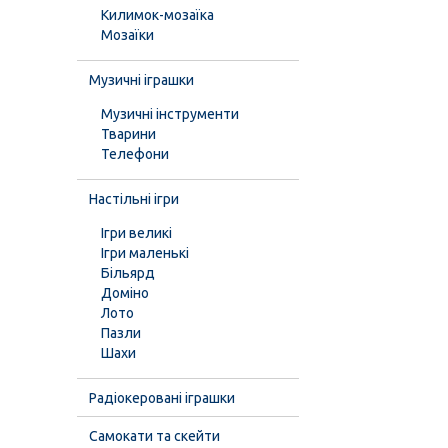
Килимок-мозаїка
Мозаїки
Музичні іграшки
Музичні інструменти
Тварини
Телефони
Настільні ігри
Ігри великі
Ігри маленькі
Більярд
Доміно
Лото
Пазли
Шахи
Радіокеровані іграшки
Самокати та скейти