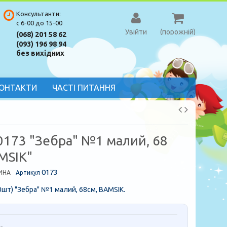
Консультанти:
с 6-00 до 15-00
Увійти
(порожній)
(068) 201 58 62
(093) 196 98 94
без вихідних
ОНТАКТИ
ЧАСТІ ПИТАННЯ
0173 "Зебра" №1 малий, 68
MSIK"
0173
ИНА
Артикул
шт) "Зебра" №1 малий, 68см, BAMSIK.