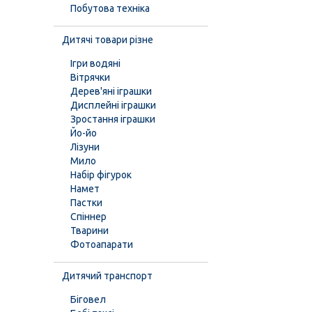
Побутова техніка
Дитячі товари різне
Ігри водяні
Вітрячки
Дерев'яні іграшки
Дисплейні іграшки
Зростання іграшки
Йо-йо
Лізуни
Мило
Набір фігурок
Намет
Пастки
Спіннер
Тварини
Фотоапарати
Дитячий транспорт
Біговел