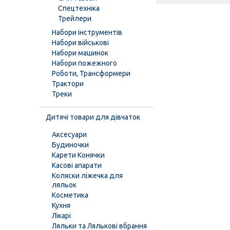
Спецтехніка
Трейлери
Набори інструментів
Набори військові
Набори машинок
Набори пожежного
Роботи, Трансформери
Трактори
Треки
Дитячі товари для дівчаток
Аксесуари
Будиночки
Карети Конячки
Касові апарати
Коляски ліжечка для
ляльок
Косметика
Кухня
Лікарі
Ляльки та Лялькові вбрання