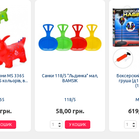
они MS 3365
Санки 118/5 "Льдинка" мал,
Боксерски
 кольорів, в...
BAMSIK
груша (д1
(1
65
118/5
M
 грн.
58,00 грн.
619
КОШИК
У КОШИК