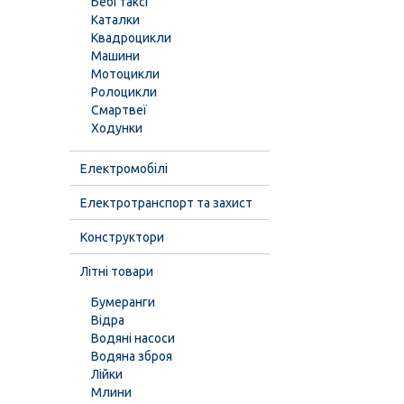
Бебі таксі
Каталки
Квадроцикли
Машини
Мотоцикли
Ролоцикли
Смартвеї
Ходунки
Електромобілі
Електротранспорт та захист
Конструктори
Літні товари
Бумеранги
Відра
Водяні насоси
Водяна зброя
Лійки
Млини