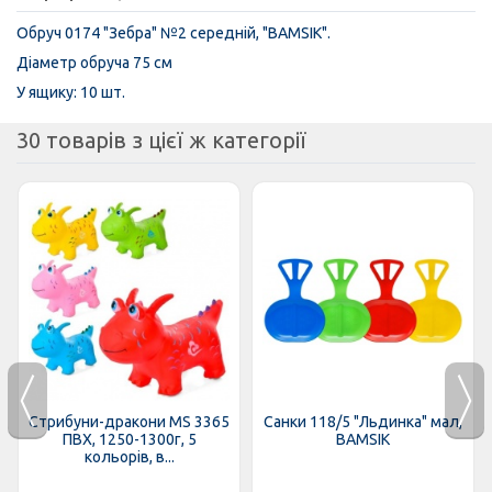
Обруч 0174 "Зебра" №2 середній, "BAMSIK".
Діаметр обруча 75 см
У ящику: 10 шт.
30 товарів з цієї ж категорії
Стрибуни-дракони MS 3365
Санки 118/5 "Льдинка" мал,
ПВХ, 1250-1300г, 5
BAMSIK
кольорів, в...