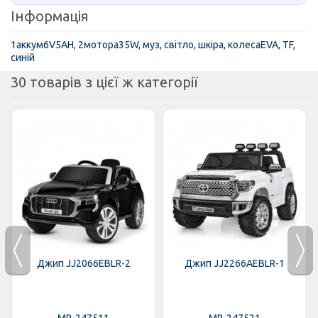
Інформація
1аккум6V5AH, 2мотора35W, муз, світло, шкіра, колесаEVA, TF,
синій
30 товарів з цієї ж категорії
Джип JJ2066EBLR-2
Джип JJ2266AEBLR-1