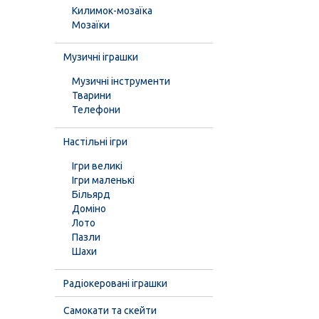
Килимок-мозаїка
Мозаїки
Музичні іграшки
Музичні інструменти
Тварини
Телефони
Настільні ігри
Ігри великі
Ігри маленькі
Більярд
Доміно
Лото
Пазли
Шахи
Радіокеровані іграшки
Самокати та скейти