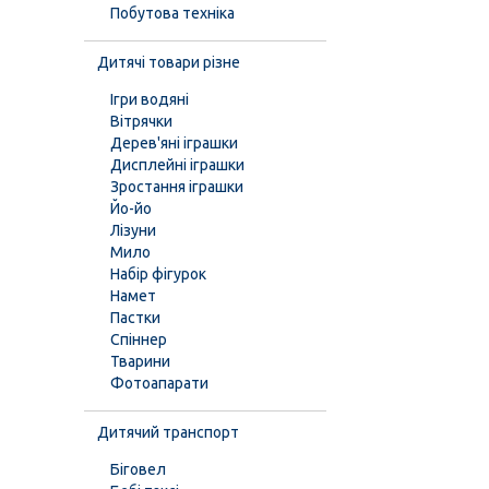
Побутова техніка
Дитячі товари різне
Ігри водяні
Вітрячки
Дерев'яні іграшки
Дисплейні іграшки
Зростання іграшки
Йо-йо
Лізуни
Мило
Набір фігурок
Намет
Пастки
Спіннер
Тварини
Фотоапарати
Дитячий транспорт
Біговел