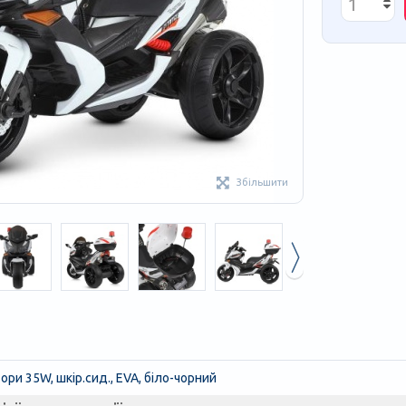
Збільшити
ри 35W, шкір.сид., EVA, біло-чорний