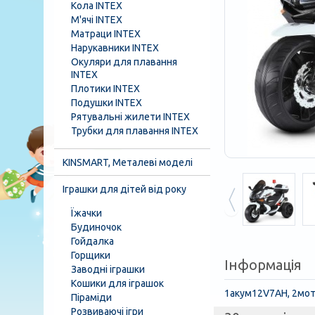
Кола INTEX
М'ячі INTEX
Матраци INTEX
Нарукавники INTEX
Окуляри для плавання
INTEX
Плотики INTEX
Подушки INTEX
Рятувальні жилети INTEX
Трубки для плавання INTEX
KINSMART, Металеві моделі
Іграшки для дітей від року
Їжачки
Будиночок
Гойдалка
Горщики
Інформація
Заводні іграшки
Кошики для іграшок
1акум12V7AH, 2мото
Піраміди
Розвиваючі ігри