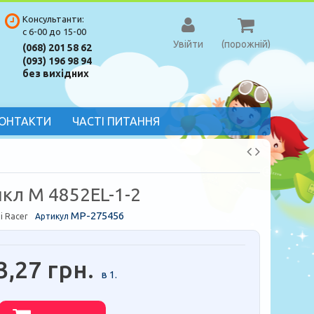
Консультанти:
с 6-00 до 15-00
Увійти
(порожній)
(068) 201 58 62
(093) 196 98 94
без вихідних
ОНТАКТИ
ЧАСТІ ПИТАННЯ
кл M 4852EL-1-2
MP-275456
i Racer
Артикул
3,27 грн.
в 1.