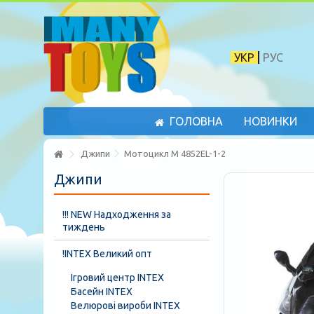
УКР
РУС
ГОЛОВНА
НОВИНКИ
Джипи
Мотоцикл M 4852EL-1-2
Джипи
!!! NEW Надходження за
тиждень
!INTEX Великий опт
Ігровий центр INTEX
Басейн INTEX
Велюрові вироби INTEX