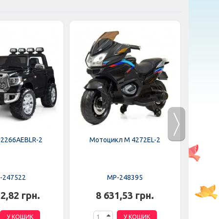
J2266AEBLR-2
Мотоцикл M 4272EL-2
Мот
-247522
MP-248395
2,82 грн.
8 631,53 грн.
6
У КОШИК
У КОШИК