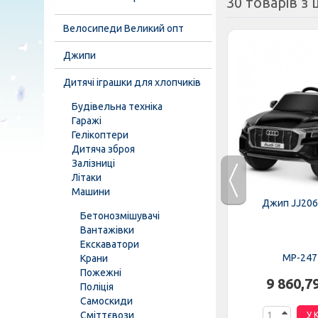
30 товарів з ц
Велосипеди Великий опт
Джипи
Дитячі іграшки для хлопчиків
Будівельна техніка
Гаражі
Гелікоптери
Дитяча зброя
Залізниці
Літаки
Машини
BLR-3
Трактор M 4419EBLR-4
Джип JJ206
Бетонозмішувачі
Вантажівки
Екскаватори
MP-276690
MP-247
Крани
Пожежні
н.
8 798,75 грн.
9 860,7
Поліція
Самоскиди
Сміттєвози
К
У КОШИК
У 