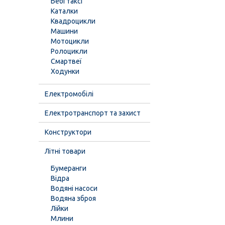
Бебі таксі
Каталки
Квадроцикли
Машини
Мотоцикли
Ролоцикли
Смартвеї
Ходунки
Електромобілі
Електротранспорт та захист
Конструктори
Літні товари
Бумеранги
Відра
Водяні насоси
Водяна зброя
Лійки
Млини