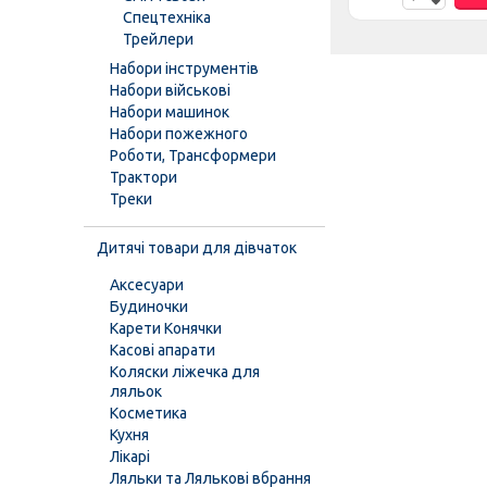
Спецтехніка
Трейлери
Набори інструментів
Набори військові
Набори машинок
Набори пожежного
Роботи, Трансформери
Трактори
Треки
Дитячі товари для дівчаток
Аксесуари
Будиночки
Карети Конячки
Касові апарати
Коляски ліжечка для
ляльок
Косметика
Кухня
Лікарі
Ляльки та Лялькові вбрання