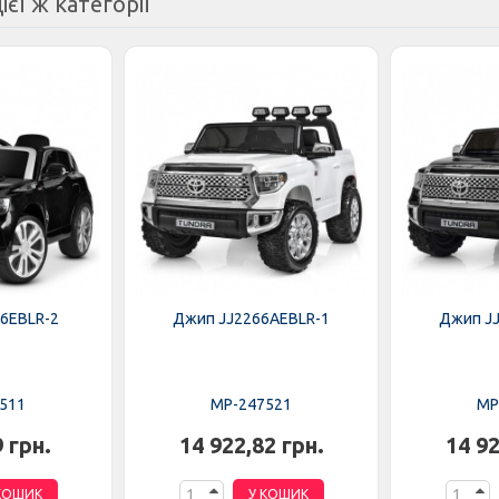
ієї ж категорії
6EBLR-2
Джип JJ2266AEBLR-1
Джип J
511
MP-247521
MP
9 грн.
14 922,82 грн.
14 92
КОШИК
У КОШИК