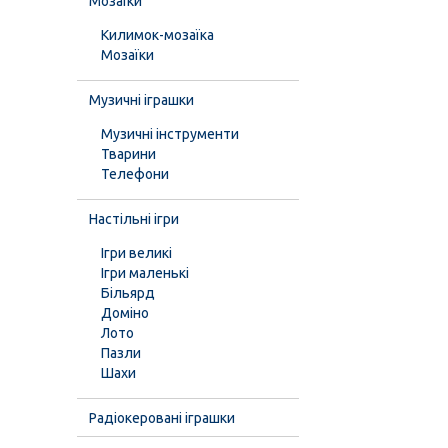
Мозаїки
Килимок-мозаїка
Мозаїки
Музичні іграшки
Музичні інструменти
Тварини
Телефони
Настільні ігри
Ігри великі
Ігри маленькі
Більярд
Доміно
Лото
Пазли
Шахи
Радіокеровані іграшки