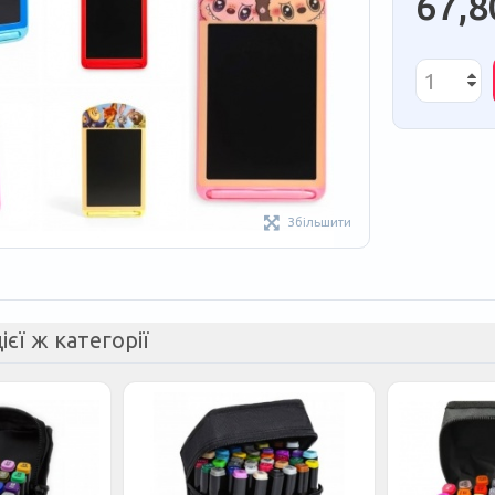
67,8
Збільшити
ієї ж категорії