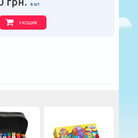
0 грн.
в шт.
У КОШИК