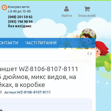
Консультанти:
с 6-00 до 15-00
Увійти
(порожній)
(068) 201 58 62
(093) 196 98 94
без вихідних
ОНТАКТИ
ЧАСТІ ПИТАННЯ
аншет WZ-8106-8107-8111
6 дюймов, микс видов, на
ках, в коробке
WZ-8106-8107-8111
Й
Артикул