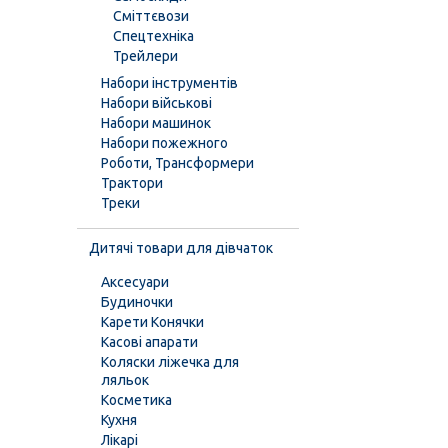
Сміттєвози
Спецтехніка
Трейлери
Набори інструментів
Набори військові
Набори машинок
Набори пожежного
Роботи, Трансформери
Трактори
Треки
Дитячі товари для дівчаток
Аксесуари
Будиночки
Карети Конячки
Касові апарати
Коляски ліжечка для
ляльок
Косметика
Кухня
Лікарі