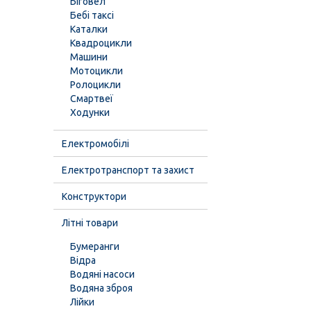
Біговел
Бебі таксі
Каталки
Квадроцикли
Машини
Мотоцикли
Ролоцикли
Смартвеї
Ходунки
Електромобілі
Електротранспорт та захист
Конструктори
Літні товари
Бумеранги
Відра
Водяні насоси
Водяна зброя
Лійки