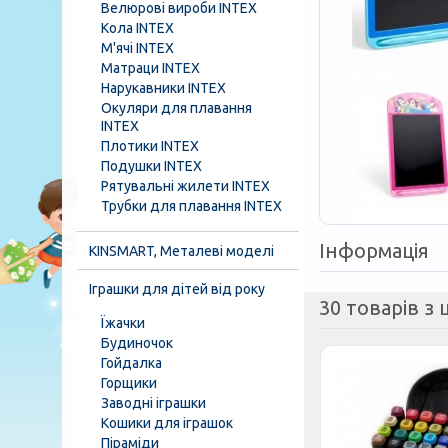
Велюрові вироби INTEX
Кола INTEX
М'ячі INTEX
Матраци INTEX
Нарукавники INTEX
Окуляри для плавання
INTEX
Плотики INTEX
Подушки INTEX
Рятувальні жилети INTEX
Трубки для плавання INTEX
Інформація
KINSMART, Металеві моделі
Іграшки для дітей від року
30 товарів з ц
Їжачки
Будиночок
Гойдалка
Горщики
Заводні іграшки
Кошики для іграшок
Піраміди