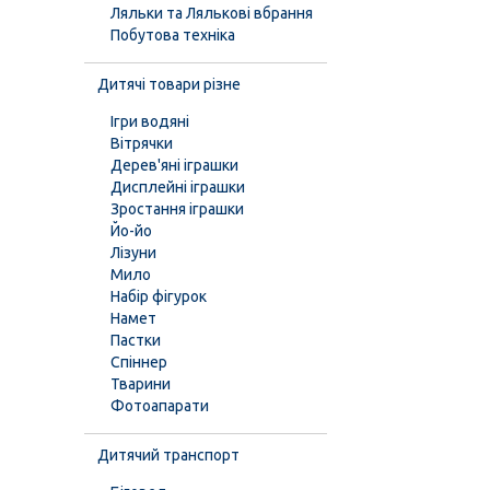
Ляльки та Лялькові вбрання
Побутова техніка
Дитячі товари різне
Ігри водяні
Вітрячки
Дерев'яні іграшки
Дисплейні іграшки
Зростання іграшки
Йо-йо
Лізуни
Мило
Набір фігурок
Намет
Пастки
Спіннер
Тварини
Фотоапарати
Дитячий транспорт