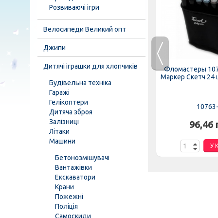
Розвиваючі ігри
Велосипеди Великий опт
Джипи
Дитячі іграшки для хлопчиків
троник"
Набор Картина KpNe-01-01/10
Фломастеры 107
"ТехноК"
"PAINTING BY NUMBERS", 40-50...
Маркер Скетч 24 
Будівельна техніка
Гаражі
Гелікоптери
KpNe-01-01/10
10763
Дитяча зброя
Залізниці
.
186,00 грн.
96,46 
Літаки
Машини
К
У КОШИК
У 
Бетонозмішувачі
Вантажівки
Екскаватори
Крани
Пожежні
Поліція
Самоскиди