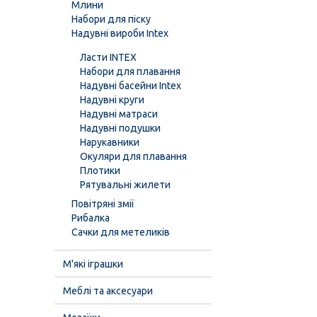
Млини
Набори для піску
Надувні вироби Intex
Ласти INTEX
Набори для плавання
Надувні басейни Intex
Надувні круги
Надувні матраси
Надувні подушки
Нарукавники
Окуляри для плавання
Плотики
Рятувальні жилети
Повітряні змії
Рибалка
Сачки для метеликів
М'які іграшки
Меблі та аксесуари