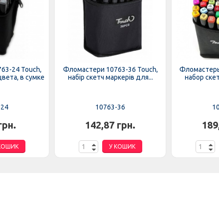
63-24 Touch,
Фломастери 10763-36 Touch,
Фломастеры
цвета, в сумке
набір скетч маркерів для...
набор скет
-24
10763-36
1
грн.
142,87 грн.
189
КОШИК
У КОШИК