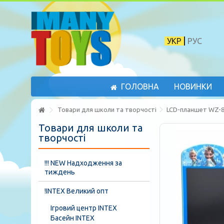
УКР
РУС
ГОЛОВНА
НОВИНКИ
Товари для школи та творчості
LCD-планшет WZ-81
Товари для школи та
творчості
!!! NEW Надходження за
тиждень
!INTEX Великий опт
Ігровий центр INTEX
Басейн INTEX