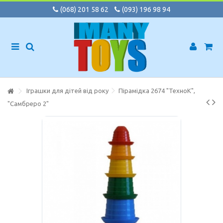
(068) 201 58 62
(093) 196 98 94
Іграшки для дітей від року
Пірамідка 2674 "ТехноК",
"Самбреро 2"