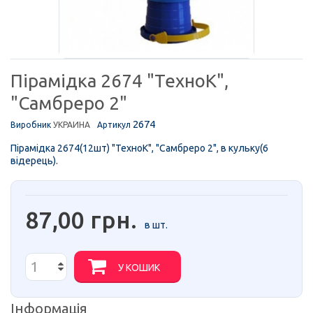
Пірамідка 2674 "ТехноК",
"Самбреро 2"
2674
Виробник
УКРАИНА
Артикул
Пірамідка 2674(12шт) "ТехноК", "Самбреро 2", в кульку(6
відерець).
87,00 грн.
в шт.
У КОШИК
Інформація