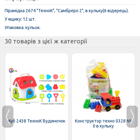
Пірамідка 2674 "ТехноК", "Самбреро 2", в кульку(6 відерець).
У ящику: 12 шт.
Упаковка: кульок.
30 товарів з цієї ж категорії
Куб 2438 ТехноК Будиночок
Конструктор техно 0328 №
0 в кульку