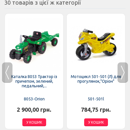
30 товарів з цієї ж категорії
Каталка 8053 Трактор із
Мотоцикл 501-501 (Л) для
причепом, зелений,
прогулянок,"Оріон"
педальний,...
8053-Orion
501-501l
2 900,00 грн.
784,75 грн.
У КОШИК
У КОШИК