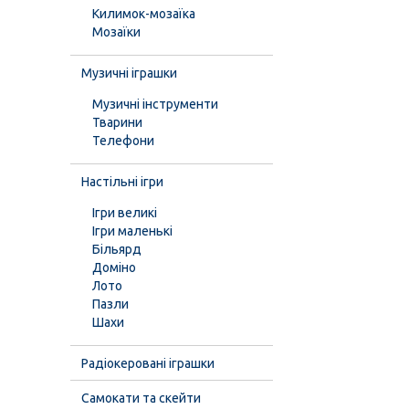
Килимок-мозаїка
Мозаїки
Музичні іграшки
Музичні інструменти
Тварини
Телефони
Настільні ігри
Ігри великі
Ігри маленькі
Більярд
Доміно
Лото
Пазли
Шахи
Радіокеровані іграшки
Самокати та скейти