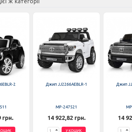
ієї ж категорії
6EBLR-2
Джип JJ2266AEBLR-1
Джип J
511
MP-247521
MP
9 грн.
14 922,82 грн.
14 92
КОШИК
У КОШИК