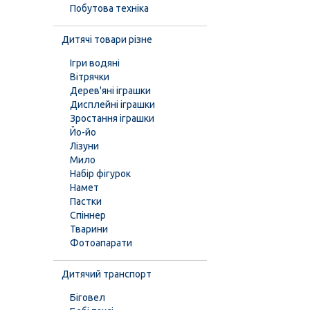
Побутова техніка
Дитячі товари різне
Ігри водяні
Вітрячки
Дерев'яні іграшки
Дисплейні іграшки
Зростання іграшки
Йо-йо
Лізуни
Мило
Набір фігурок
Намет
Пастки
Спіннер
Тварини
Фотоапарати
Дитячий транспорт
Біговел