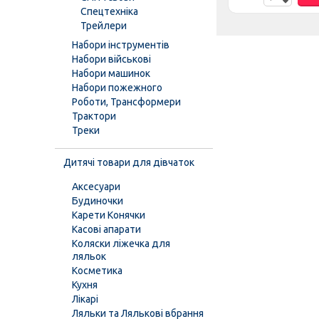
Спецтехніка
Трейлери
Набори інструментів
Набори військові
Набори машинок
Набори пожежного
Роботи, Трансформери
Трактори
Треки
Дитячі товари для дівчаток
Аксесуари
Будиночки
Карети Конячки
Касові апарати
Коляски ліжечка для
ляльок
Косметика
Кухня
Лікарі
Ляльки та Лялькові вбрання