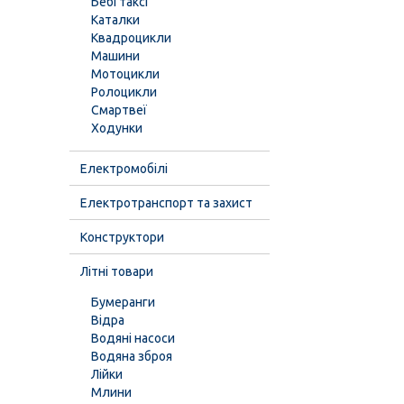
Бебі таксі
Каталки
Квадроцикли
Машини
Мотоцикли
Ролоцикли
Смартвеї
Ходунки
Електромобілі
Електротранспорт та захист
Конструктори
Літні товари
Бумеранги
Відра
Водяні насоси
Водяна зброя
Лійки
Млини