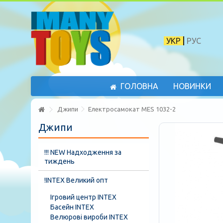
УКР
РУС
ГОЛОВНА
НОВИНКИ
Джипи
Електросамокат MES 1032-2
Джипи
!!! NEW Надходження за
тиждень
!INTEX Великий опт
Ігровий центр INTEX
Басейн INTEX
Велюрові вироби INTEX