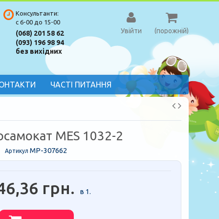
Консультанти:
с 6-00 до 15-00
Увійти
(порожній)
(068) 201 58 62
(093) 196 98 94
без вихідних
ОНТАКТИ
ЧАСТІ ПИТАННЯ
осамокат MES 1032-2
MP-307662
Артикул
46,36 грн.
в 1.