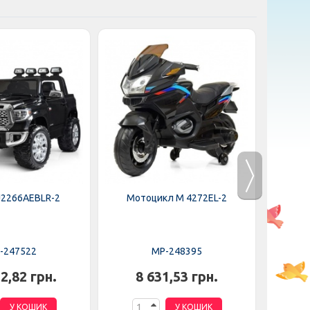
J2266AEBLR-2
Мотоцикл M 4272EL-2
Мот
-247522
MP-248395
2,82 грн.
8 631,53 грн.
6
У КОШИК
У КОШИК