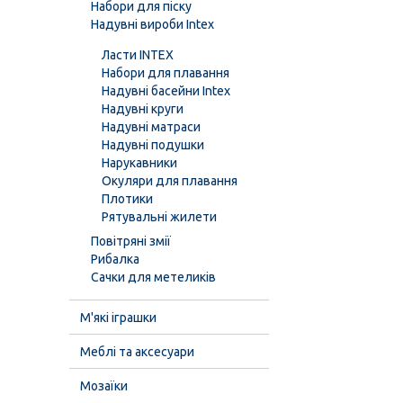
Набори для піску
Надувні вироби Intex
Ласти INTEX
Набори для плавання
Надувні басейни Intex
Надувні круги
Надувні матраси
Надувні подушки
Нарукавники
Окуляри для плавання
Плотики
Рятувальні жилети
Повітряні змії
Рибалка
Сачки для метеликів
М'які іграшки
Меблі та аксесуари
Мозаїки