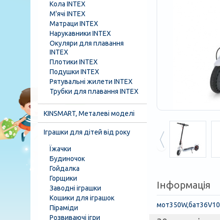
Кола INTEX
М'ячі INTEX
Матраци INTEX
Нарукавники INTEX
Окуляри для плавання
INTEX
Плотики INTEX
Подушки INTEX
Рятувальні жилети INTEX
Трубки для плавання INTEX
KINSMART, Металеві моделі
Іграшки для дітей від року
Їжачки
Будиночок
Гойдалка
Горщики
Інформація
Заводні іграшки
Кошики для іграшок
мот350W,бат36V10A
Піраміди
Розвиваючі ігри