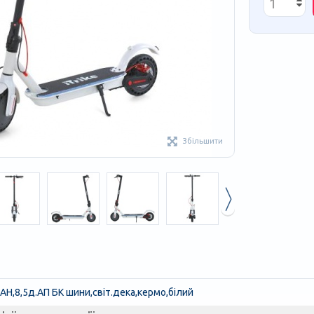
Збільшити
H,8,5д.АП БК шини,світ.дека,кермо,білий