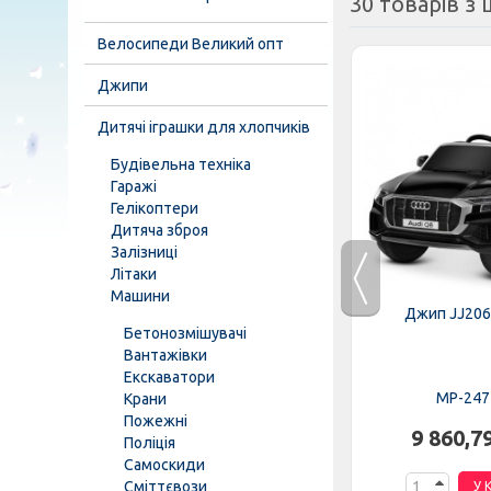
30 товарів з ц
Велосипеди Великий опт
Джипи
Дитячі іграшки для хлопчиків
Будівельна техніка
Гаражі
Гелікоптери
Дитяча зброя
Залізниці
Літаки
Машини
EBLR-6
Трактор M 4419EBLR-3
Джип JJ206
Бетонозмішувачі
Вантажівки
Екскаватори
MP-276689
MP-247
Крани
Пожежні
н.
8 446,37 грн.
9 860,7
Поліція
Самоскиди
Сміттєвози
К
У КОШИК
У 