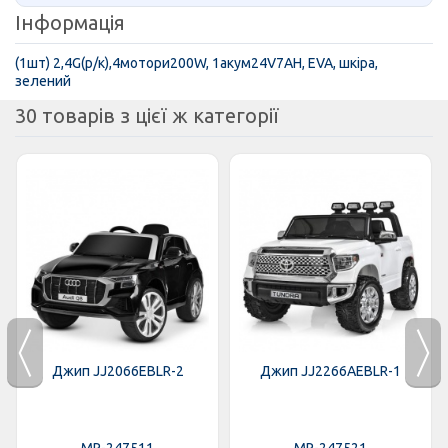
Інформація
(1шт) 2,4G(р/к),4мотори200W, 1акум24V7AH, EVA, шкiра,
зелений
30 товарів з цієї ж категорії
Джип JJ2066EBLR-2
Джип JJ2266AEBLR-1