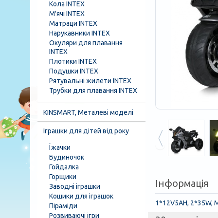
Кола INTEX
М'ячі INTEX
Матраци INTEX
Нарукавники INTEX
Окуляри для плавання
INTEX
Плотики INTEX
Подушки INTEX
Рятувальні жилети INTEX
Трубки для плавання INTEX
KINSMART, Металеві моделі
Іграшки для дітей від року
Їжачки
Будиночок
Гойдалка
Горщики
Інформація
Заводні іграшки
Кошики для іграшок
1*12V5AH, 2*35W, MP
Піраміди
Розвиваючі ігри