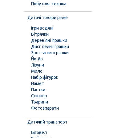
Побутова техніка
Дитячі товари різне
Ігри водяні
Вітрячки
Дерев'яні іграшки
Дисплейні іграшки
Зростання іграшки
Йо-йо
Лізуни
Мило
Набір фігурок
Намет
Пастки
Спіннер
Тварини
Фотоапарати
Дитячий транспорт
Біговел