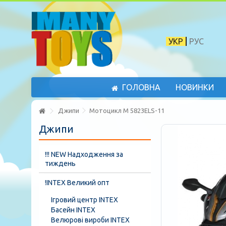
УКР
РУС
ГОЛОВНА
НОВИНКИ
Джипи
Мотоцикл M 5823ELS-11
Джипи
!!! NEW Надходження за
тиждень
!INTEX Великий опт
Ігровий центр INTEX
Басейн INTEX
Велюрові вироби INTEX