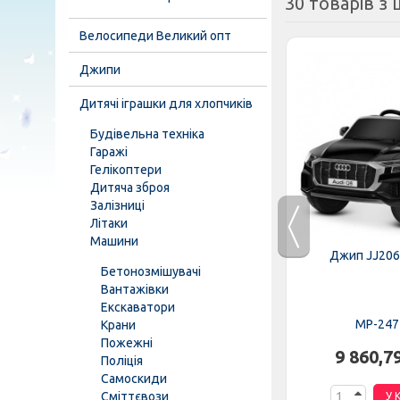
30 товарів з ц
Велосипеди Великий опт
Джипи
Дитячі іграшки для хлопчиків
Будівельна техніка
Гаражі
Гелікоптери
Дитяча зброя
Залізниці
Літаки
Машини
EBLR-6
Трактор M 4419EBLR-3
Джип JJ206
Бетонозмішувачі
Вантажівки
Екскаватори
MP-276689
MP-247
Крани
Пожежні
н.
8 446,37 грн.
9 860,7
Поліція
Самоскиди
Сміттєвози
К
У КОШИК
У 