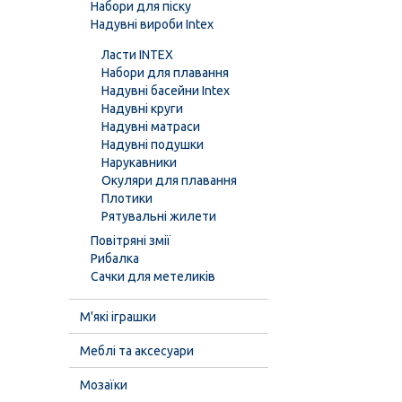
Набори для піску
Надувні вироби Intex
Ласти INTEX
Набори для плавання
Надувні басейни Intex
Надувні круги
Надувні матраси
Надувні подушки
Нарукавники
Окуляри для плавання
Плотики
Рятувальні жилети
Повітряні змії
Рибалка
Сачки для метеликів
М'які іграшки
Меблі та аксесуари
Мозаїки