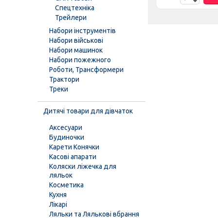
Спецтехніка
Трейлери
Набори інструментів
Набори військові
Набори машинок
Набори пожежного
Роботи, Трансформери
Трактори
Треки
Дитячі товари для дівчаток
Аксесуари
Будиночки
Карети Конячки
Касові апарати
Коляски ліжечка для
ляльок
Косметика
Кухня
Лікарі
Ляльки та Лялькові вбрання