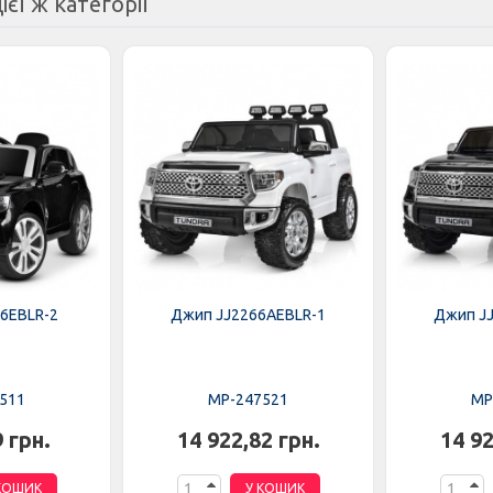
ієї ж категорії
6EBLR-2
Джип JJ2266AEBLR-1
Джип J
511
MP-247521
MP
9 грн.
14 922,82 грн.
14 92
КОШИК
У КОШИК