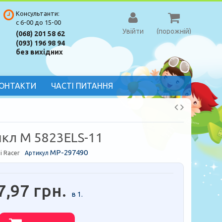
Консультанти:
с 6-00 до 15-00
Увійти
(порожній)
(068) 201 58 62
(093) 196 98 94
без вихідних
ОНТАКТИ
ЧАСТІ ПИТАННЯ
кл M 5823ELS-11
MP-297490
i Racer
Артикул
7,97 грн.
в 1.