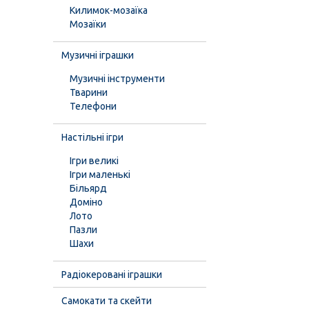
Килимок-мозаїка
Мозаїки
Музичні іграшки
Музичні інструменти
Тварини
Телефони
Настільні ігри
Ігри великі
Ігри маленькі
Більярд
Доміно
Лото
Пазли
Шахи
Радіокеровані іграшки
Самокати та скейти