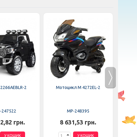
J2266AEBLR-2
Мотоцикл M 4272EL-2
Мот
-247522
MP-248395
2,82 грн.
8 631,53 грн.
6
У КОШИК
У КОШИК