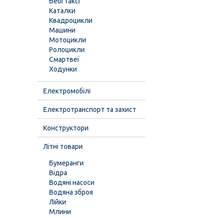
Бебі таксі
Каталки
Квадроцикли
Машини
Мотоцикли
Ролоцикли
Смартвеї
Ходунки
Електромобілі
Електротранспорт та захист
Конструктори
Літні товари
Бумеранги
Відра
Водяні насоси
Водяна зброя
Лійки
Млини