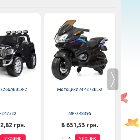
J2266AEBLR-2
Мотоцикл M 4272EL-2
Мот
-247522
MP-248395
2,82 грн.
8 631,53 грн.
6
У КОШИК
У КОШИК