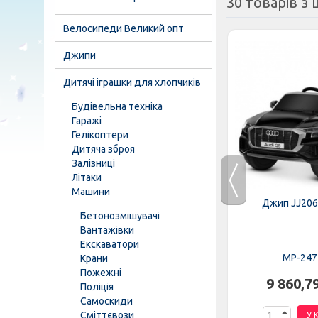
30 товарів з ц
Велосипеди Великий опт
Джипи
Дитячі іграшки для хлопчиків
Будівельна техніка
Гаражі
Гелікоптери
Дитяча зброя
Залізниці
Літаки
Машини
EBLR-6
Трактор M 4419EBLR-3
Джип JJ206
Бетонозмішувачі
Вантажівки
Екскаватори
MP-276689
MP-247
Крани
Пожежні
н.
8 446,37 грн.
9 860,7
Поліція
Самоскиди
Сміттєвози
К
У КОШИК
У 