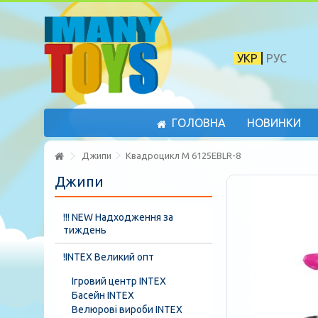
УКР
РУС
ГОЛОВНА
НОВИНКИ
Джипи
Квадроцикл M 6125EBLR-8
Джипи
!!! NEW Надходження за
тиждень
!INTEX Великий опт
Ігровий центр INTEX
Басейн INTEX
Велюрові вироби INTEX