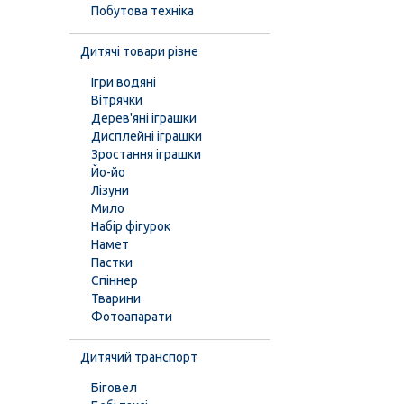
Побутова техніка
Дитячі товари різне
Ігри водяні
Вітрячки
Дерев'яні іграшки
Дисплейні іграшки
Зростання іграшки
Йо-йо
Лізуни
Мило
Набір фігурок
Намет
Пастки
Спіннер
Тварини
Фотоапарати
Дитячий транспорт
Біговел