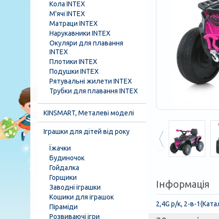
Кола INTEX
М'ячі INTEX
Матраци INTEX
Нарукавники INTEX
Окуляри для плавання
INTEX
Плотики INTEX
Подушки INTEX
Рятувальні жилети INTEX
Трубки для плавання INTEX
KINSMART, Металеві моделі
Іграшки для дітей від року
Їжачки
Будиночок
Гойдалка
Горщики
Інформація
Заводні іграшки
Кошики для іграшок
2,4G р/к, 2-в-1(Кат
Піраміди
Розвиваючі ігри