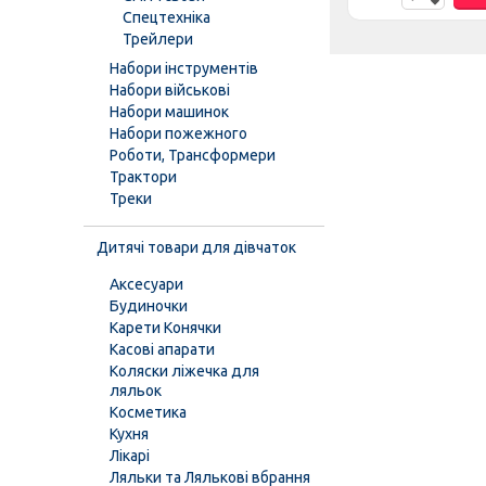
Спецтехніка
Трейлери
Набори інструментів
Набори військові
Набори машинок
Набори пожежного
Роботи, Трансформери
Трактори
Треки
Дитячі товари для дівчаток
Аксесуари
Будиночки
Карети Конячки
Касові апарати
Коляски ліжечка для
ляльок
Косметика
Кухня
Лікарі
Ляльки та Лялькові вбрання