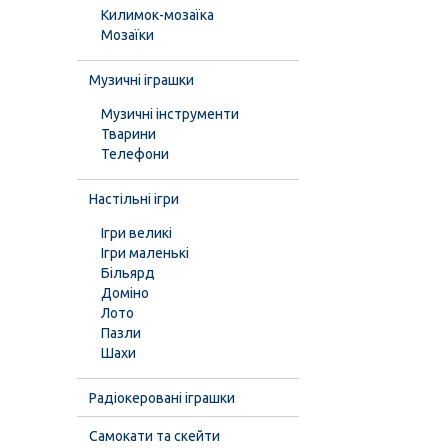
Килимок-мозаїка
Мозаїки
Музичні іграшки
Музичні інструменти
Тварини
Телефони
Настільні ігри
Ігри великі
Ігри маленькі
Більярд
Доміно
Лото
Пазли
Шахи
Радіокеровані іграшки
Самокати та скейти