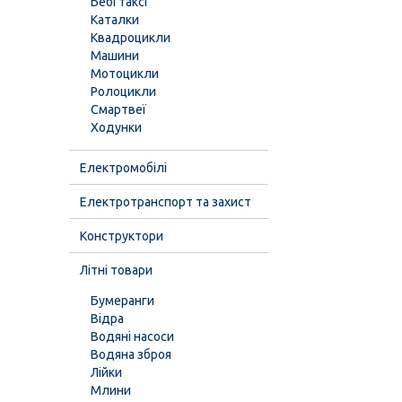
Бебі таксі
Каталки
Квадроцикли
Машини
Мотоцикли
Ролоцикли
Смартвеї
Ходунки
Електромобілі
Електротранспорт та захист
Конструктори
Літні товари
Бумеранги
Відра
Водяні насоси
Водяна зброя
Лійки
Млини