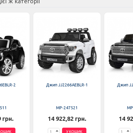
ієї ж категорії
6EBLR-2
Джип JJ2266AEBLR-1
Джип J
511
MP-247521
MP
9 грн.
14 922,82 грн.
14 92
КОШИК
У КОШИК