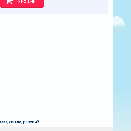
У КОШИК
ика, світло, розовий