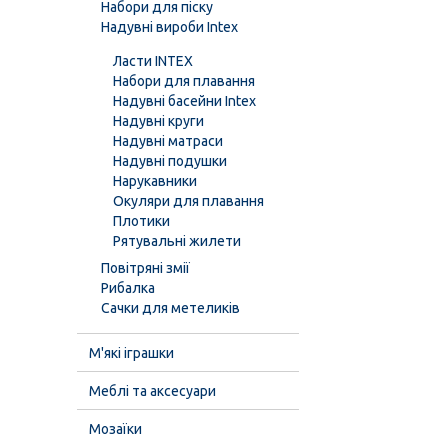
Набори для піску
Надувні вироби Intex
Ласти INTEX
Набори для плавання
Надувні басейни Intex
Надувні круги
Надувні матраси
Надувні подушки
Нарукавники
Окуляри для плавання
Плотики
Рятувальні жилети
Повітряні змії
Рибалка
Сачки для метеликів
М'які іграшки
Меблі та аксесуари
Мозаїки