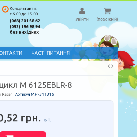
Консультанти:
с 6-00 до 15-00
Увійти
(порожній)
(068) 201 58 62
(093) 196 98 94
без вихідних
ОНТАКТИ
ЧАСТІ ПИТАННЯ
цикл M 6125EBLR-8
MP-311316
i Racer
Артикул
0,52 грн.
в 1.