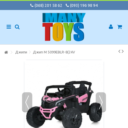
(068) 201 58 62
(093) 196 98 94
Джипи
Джип M 5099EBLR-8(24V