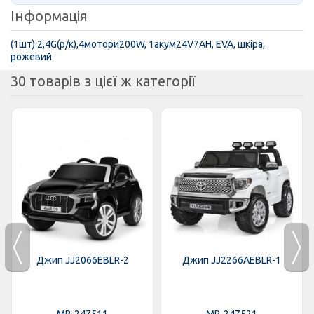
Інформація
(1шт) 2,4G(р/к),4мотори200W, 1акум24V7AH, EVA, шкіра,
рожевий
30 товарів з цієї ж категорії
Джип JJ2066EBLR-2
Джип JJ2266AEBLR-1