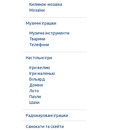
Килимок-мозаїка
Мозаїки
Музичні іграшки
Музичні інструменти
Тварини
Телефони
Настільні ігри
Ігри великі
Ігри маленькі
Більярд
Доміно
Лото
Пазли
Шахи
Радіокеровані іграшки
Самокати та скейти