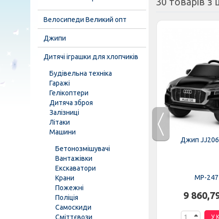
30 товарів з ц
Велосипеди Великий опт
Джипи
Дитячі іграшки для хлопчиків
Будівельна техніка
Гаражі
Гелікоптери
Дитяча зброя
Залізниці
Літаки
Машини
EBLR-6
Трактор M 4419EBLR-3
Джип JJ206
Бетонозмішувачі
Вантажівки
Екскаватори
MP-276689
MP-247
Крани
Пожежні
н.
8 446,37 грн.
9 860,7
Поліція
Самоскиди
Сміттєвози
К
У КОШИК
У 