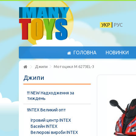
УКР
РУС
ГОЛОВНА
НОВИНКИ
Джипи
Мотоцикл M 6273EL-3
Джипи
!!! NEW Надходження за
тиждень
!INTEX Великий опт
Ігровий центр INTEX
Басейн INTEX
Велюрові вироби INTEX