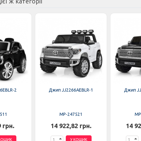
ієї ж категорії
6EBLR-2
Джип JJ2266AEBLR-1
Джип J
511
MP-247521
MP
9 грн.
14 922,82 грн.
14 92
КОШИК
У КОШИК