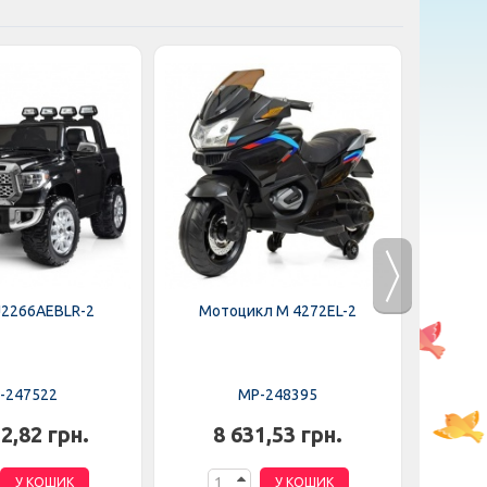
J2266AEBLR-2
Мотоцикл M 4272EL-2
Мот
-247522
MP-248395
2,82 грн.
8 631,53 грн.
6
У КОШИК
У КОШИК