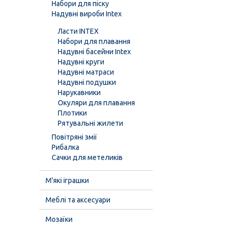
Набори для піску
Надувні вироби Intex
Ласти INTEX
Набори для плавання
Надувні басейни Intex
Надувні круги
Надувні матраси
Надувні подушки
Нарукавники
Окуляри для плавання
Плотики
Рятувальні жилети
Повітряні змії
Рибалка
Сачки для метеликів
М'які іграшки
Меблі та аксесуари
Мозаїки