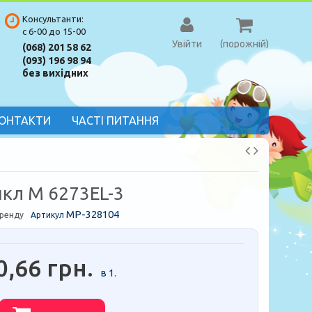
Консультанти:
с 6-00 до 15-00
Увійти
(порожній)
(068) 201 58 62
(093) 196 98 94
без вихідних
ОНТАКТИ
ЧАСТІ ПИТАННЯ
кл M 6273EL-3
MP-328104
бренду
Артикул
0,66 грн.
в 1.