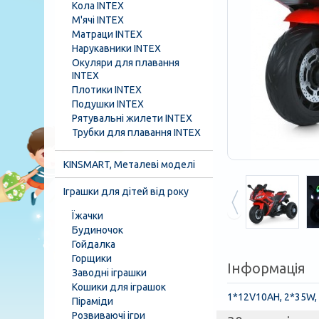
Кола INTEX
М'ячі INTEX
Матраци INTEX
Нарукавники INTEX
Окуляри для плавання
INTEX
Плотики INTEX
Подушки INTEX
Рятувальні жилети INTEX
Трубки для плавання INTEX
KINSMART, Металеві моделі
Іграшки для дітей від року
Їжачки
Будиночок
Гойдалка
Горщики
Інформація
Заводні іграшки
Кошики для іграшок
1*12V10AH, 2*35W, 
Піраміди
Розвиваючі ігри