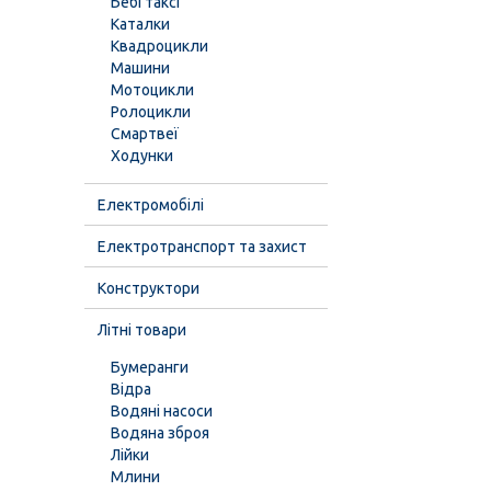
Бебі таксі
Каталки
Квадроцикли
Машини
Мотоцикли
Ролоцикли
Смартвеї
Ходунки
Електромобілі
Електротранспорт та захист
Конструктори
Літні товари
Бумеранги
Відра
Водяні насоси
Водяна зброя
Лійки
Млини