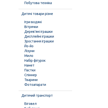
Побутова техніка
Дитячі товари різне
Ігри водяні
Вітрячки
Дерев'яні іграшки
Дисплейні іграшки
Зростання іграшки
Йо-йо
Лізуни
Мило
Набір фігурок
Намет
Пастки
Спіннер
Тварини
Фотоапарати
Дитячий транспорт
Біговел