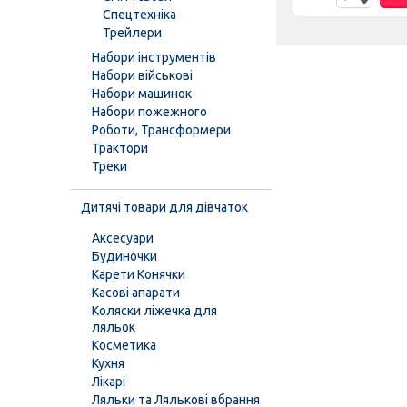
Спецтехніка
Трейлери
Набори інструментів
Набори військові
Набори машинок
Набори пожежного
Роботи, Трансформери
Трактори
Треки
Дитячі товари для дівчаток
Аксесуари
Будиночки
Карети Конячки
Касові апарати
Коляски ліжечка для
ляльок
Косметика
Кухня
Лікарі
Ляльки та Лялькові вбрання