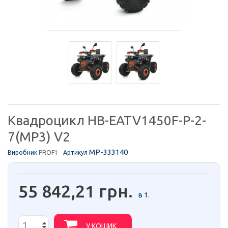
Квадроцикл HB-EATV1450F-P-2-
7(MP3) V2
MP-333140
Виробник
PROF1
Артикул
55 842,21 грн.
в 1.
У КОШИК