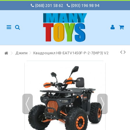
(068) 201 58 62
(093) 196 98 94
Джипи
Квадроцикл HB-EATV1450F-P-2-7(MP3) V2