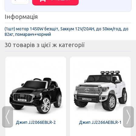
Інформація
(1шт) мотор 1450W безщіт, 5аккум 12V/20AH, до 50км/год, до
82кг, помаранч+чорний
30 товарів з цієї ж категорії
Джип JJ2066EBLR-2
Джип JJ2266AEBLR-1