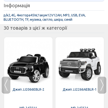
Інформація
р/к2,4G, 4мотора45W,1акум12V12AH, MP3, USB, EVA,
BLUETOOTH, TF, музика, світло, шкіра, синій
30 товарів з цієї ж категорії
Джип JJ2066EBLR-2
Джип JJ2266AEBLR-1