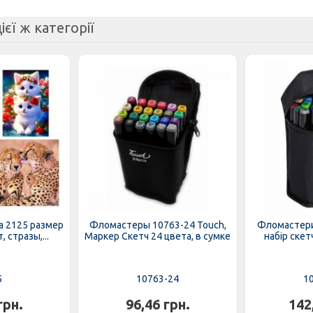
ієї ж категорії
а 2125 размер
Фломастеры 10763-24 Touch,
Фломастери
, стразы,...
Маркер Скетч 24 цвета, в сумке
набір скет
5
10763-24
1
грн.
96,46 грн.
142