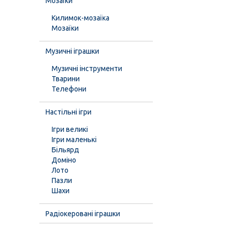
Мозаїки
Килимок-мозаїка
Мозаїки
Музичні іграшки
Музичні інструменти
Тварини
Телефони
Настільні ігри
Ігри великі
Ігри маленькі
Більярд
Доміно
Лото
Пазли
Шахи
Радіокеровані іграшки