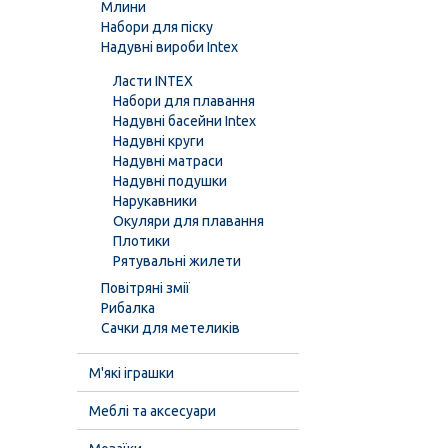
Млини
Набори для піску
Надувні вироби Intex
Ласти INTEX
Набори для плавання
Надувні басейни Intex
Надувні круги
Надувні матраси
Надувні подушки
Нарукавники
Окуляри для плавання
Плотики
Рятувальні жилети
Повітряні змії
Рибалка
Сачки для метеликів
М'які іграшки
Меблі та аксесуари