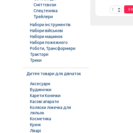
Сміттєвози
К
У КОШИК
У 
Спецтехніка
Трейлери
Набори інструментів
Набори військові
Набори машинок
Набори пожежного
Роботи, Трансформери
Трактори
Треки
Дитячі товари для дівчаток
Аксесуари
Будиночки
Карети Конячки
Касові апарати
Коляски ліжечка для
ляльок
Косметика
Кухня
Лікарі