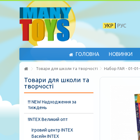
УКР
РУС
ГОЛОВНА
НОВИНКИ
Товари для школи та творчості
Набор FAR - 01-01
Товари для школи та
творчості
!!! NEW Надходження за
тиждень
!INTEX Великий опт
Ігровий центр INTEX
Басейн INTEX