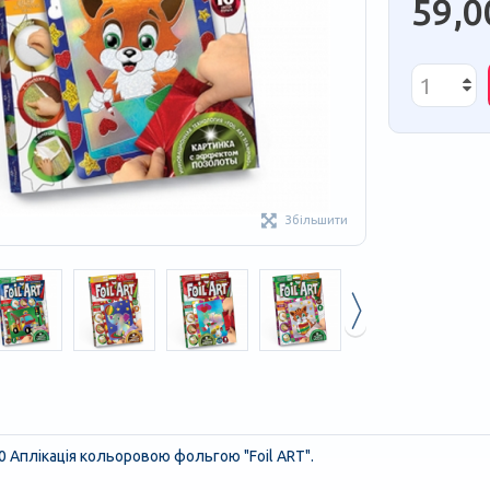
59,0
Збільшити
10 Аплікація кольоровою фольгою "Foil ART".