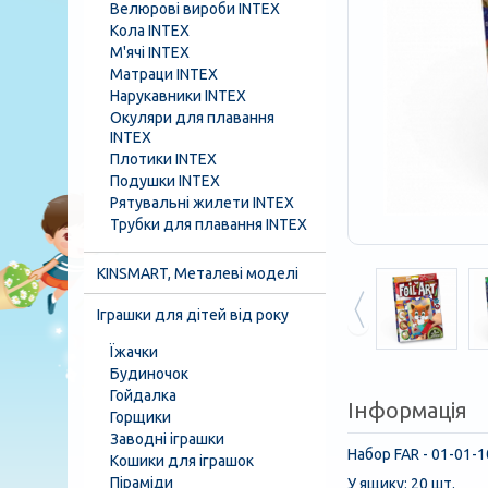
Велюрові вироби INTEX
Кола INTEX
М'ячі INTEX
Матраци INTEX
Нарукавники INTEX
Окуляри для плавання
INTEX
Плотики INTEX
Подушки INTEX
Рятувальні жилети INTEX
Трубки для плавання INTEX
KINSMART, Металеві моделі
Іграшки для дітей від року
Їжачки
Будиночок
Гойдалка
Інформація
Горщики
Заводні іграшки
Набор FAR - 01-01-
Кошики для іграшок
Піраміди
У ящику: 20 шт.