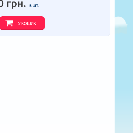
0 грн.
в шт.
У КОШИК