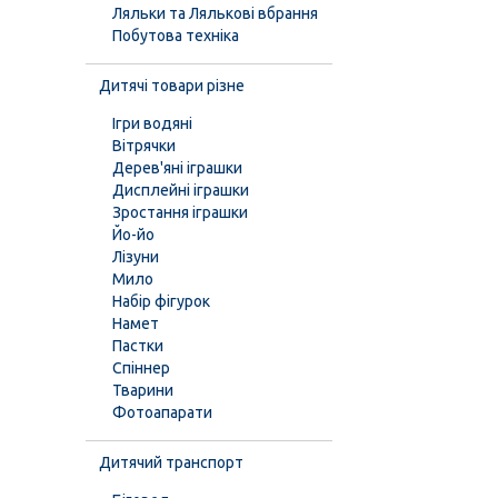
Ляльки та Лялькові вбрання
Побутова техніка
Дитячі товари різне
Ігри водяні
Вітрячки
Дерев'яні іграшки
Дисплейні іграшки
Зростання іграшки
Йо-йо
Лізуни
Мило
Набір фігурок
Намет
Пастки
Спіннер
Тварини
Фотоапарати
Дитячий транспорт