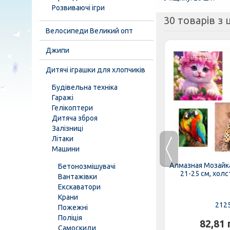
Розвиваючі ігри
30 товарів з ц
Велосипеди Великий опт
Джипи
Дитячі іграшки для хлопчиків
Будівельна техніка
Гаражі
Гелікоптери
Дитяча зброя
Залізниці
Літаки
Машини
ин HS-01-
Конструктор "Технотроник"
Алмазная Мозайк
Бетонозмішувачі
r....
3992 Мега у валізі, "ТехноК"
21-25 см, холст
Вантажівки
Екскаватори
Крани
3992
212
Пожежні
Поліція
.
466,00 грн.
82,81 
Самоскиди