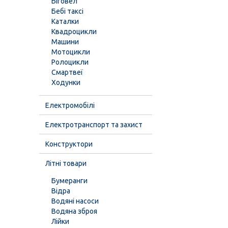
Біговел
Бебі таксі
Каталки
Квадроцикли
Машини
Мотоцикли
Ролоцикли
Смартвеї
Ходунки
Електромобілі
Електротранспорт та захист
Конструктори
Літні товари
Бумеранги
Відра
Водяні насоси
Водяна зброя
Лійки