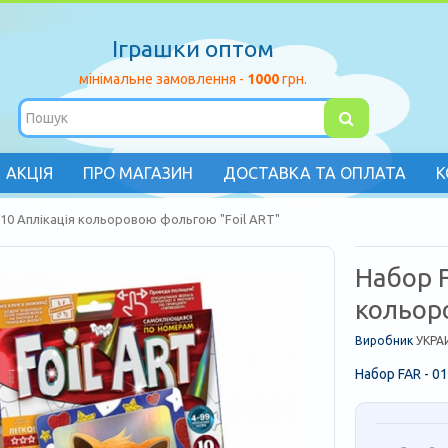
Іграшки оптом
мінімальне замовлення -
1000
грн.
АКЦІЯ
ПРО МАГАЗИН
ДОСТАВКА ТА ОПЛАТА
К
-10 Аплікація кольоровою фольгою "Foil ART"
Набор F
кольор
Виробник
УКРА
Набор FAR - 0