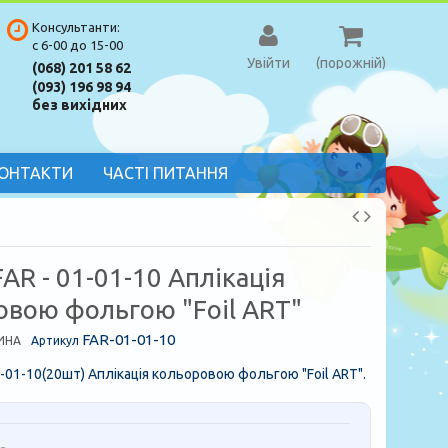
Консультанти:
с 6-00 до 15-00
Увійти
(порожній)
(068) 201 58 62
(093) 196 98 94
без вихідних
ОНТАКТИ
ЧАСТІ ПИТАННЯ
AR - 01-01-10 Аплікація
овою фольгою "Foil ART"
FAR-01-01-10
ИНА
Артикул
1-01-10(20шт) Аплікація кольоровою фольгою "Foil ART".