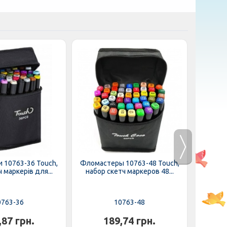
 10763-36 Touch,
Фломастеры 10763-48 Touch,
Тесто 
ч маркерів для...
набор скетч маркеров 48...
"Mast
0763-36
10763-48
,87 грн.
189,74 грн.